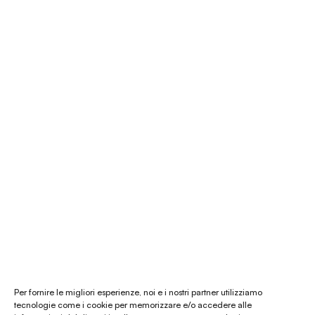
É Natura shop
Consulenza Feng Shui
Il nostro store
La nostra mission
Chi siamo
Le materie prime
Gift card
Per fornire le migliori esperienze, noi e i nostri partner utilizziamo
tecnologie come i cookie per memorizzare e/o accedere alle