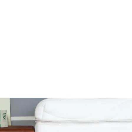
completamente ad incastro
definito a mano con passione
artigianale
La
possibilità di personalizzare misure e colori