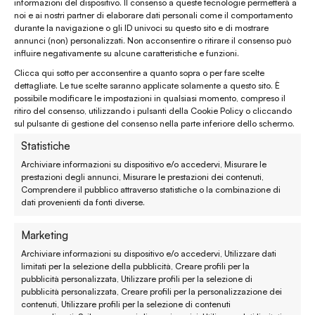
informazioni del dispositivo. Il consenso a queste tecnologie permetterà a
Chiamaci al
(+39) 0444 32 12 22
noi e ai nostri partner di elaborare dati personali come il comportamento
durante la navigazione o gli ID univoci su questo sito e di mostrare
WhatsApp
(clicca per avviare la chat)
annunci (non) personalizzati. Non acconsentire o ritirare il consenso può
influire negativamente su alcune caratteristiche e funzioni.
enaturasrl@pec.it
Clicca qui sotto per acconsentire a quanto sopra o per fare scelte
emporinaturashop@gmail.com
dettagliate. Le tue scelte saranno applicate solamente a questo sito. È
possibile modificare le impostazioni in qualsiasi momento, compreso il
ritiro del consenso, utilizzando i pulsanti della Cookie Policy o cliccando
Assistenza clienti
sul pulsante di gestione del consenso nella parte inferiore dello schermo.
Statistiche
Reso, recesso e rimborso
Archiviare informazioni su dispositivo e/o accedervi, Misurare le
prestazioni degli annunci, Misurare le prestazioni dei contenuti,
Spedizione e consegna
Comprendere il pubblico attraverso statistiche o la combinazione di
dati provenienti da fonti diverse.
Metodi di pagamento
Marketing
Garanzie
Archiviare informazioni su dispositivo e/o accedervi, Utilizzare dati
limitati per la selezione della pubblicità, Creare profili per la
Termini e condizioni
pubblicità personalizzata, Utilizzare profili per la selezione di
pubblicità personalizzata, Creare profili per la personalizzazione dei
contenuti, Utilizzare profili per la selezione di contenuti
Privacy policy