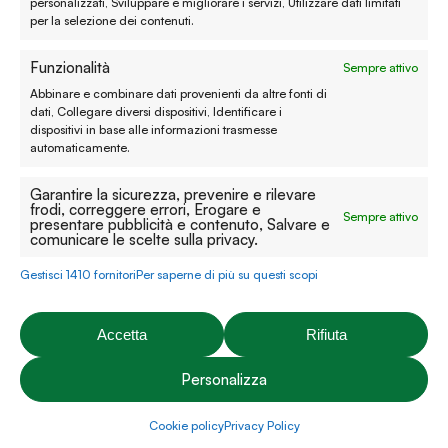
personalizzati, Sviluppare e migliorare i servizi, Utilizzare dati limitati
per la selezione dei contenuti.
Cookie policy
Funzionalità
Sempre attivo
Modifica preferenze
Abbinare e combinare dati provenienti da altre fonti di
Contatti
dati, Collegare diversi dispositivi, Identificare i
dispositivi in base alle informazioni trasmesse
automaticamente.
Prenota un appuntamento
Garantire la sicurezza, prevenire e rilevare
Tutti i contatti
frodi, correggere errori, Erogare e
Sempre attivo
presentare pubblicità e contenuto, Salvare e
comunicare le scelte sulla privacy.
Facebook
Instagram
YouTube
Pinterest
Gestisci 1410 fornitori
Per saperne di più su questi scopi
Accetta
Rifiuta
P.iva: 03274670243 | C.F: 03274670243 | Capitale sociale:
Personalizza
20.000,00€ | Rea: VI-312492
Brunello
© 2026 Emporio É Natura S.r.l. - Realizzato da
Web
Tirone Design
e
Cookie policy
Privacy Policy