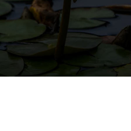
Home
-
Consulenza Feng Shui