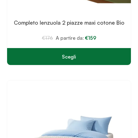
Completo lenzuola 2 piazze maxi cotone Bio
€
176
A partire da:
€
159
Scegli
Questo
prodotto
ha
più
varianti.
Le
opzioni
possono
essere
scelte
nella
pagina
del
prodotto