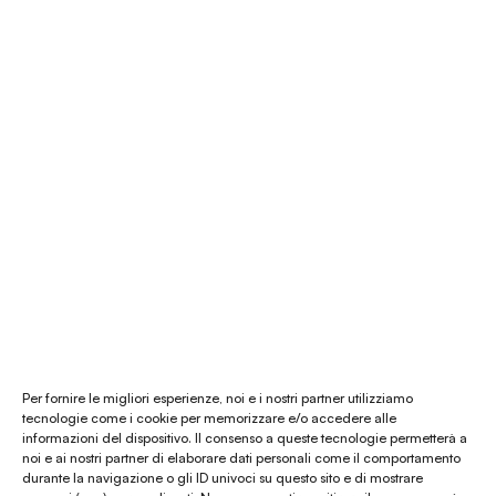
É Natura shop
Consulenza Feng Shui
Il nostro store
La nostra mission
Chi siamo
Le materie prime
Gift card
Per fornire le migliori esperienze, noi e i nostri partner utilizziamo
tecnologie come i cookie per memorizzare e/o accedere alle
informazioni del dispositivo. Il consenso a queste tecnologie permetterà a
Chiamaci al
(+39) 0444 32 12 22
noi e ai nostri partner di elaborare dati personali come il comportamento
durante la navigazione o gli ID univoci su questo sito e di mostrare
WhatsApp
(clicca per avviare la chat)