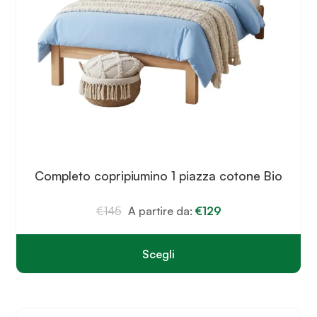
Completo copripiumino 1 piazza cotone Bio
€
145
A partire da:
€
129
Scegli
Questo
prodotto
ha
più