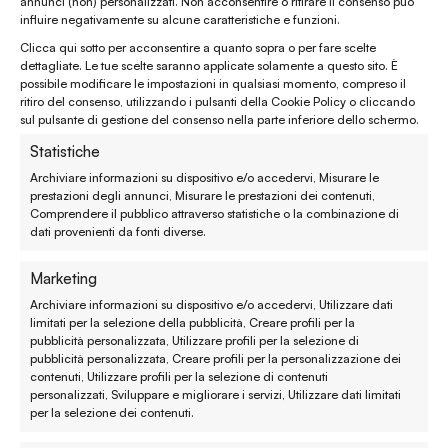
annunci (non) personalizzati. Non acconsentire o ritirare il consenso può
influire negativamente su alcune caratteristiche e funzioni.
enaturasrl@pec.it
Clicca qui sotto per acconsentire a quanto sopra o per fare scelte
emporinaturashop@gmail.com
dettagliate. Le tue scelte saranno applicate solamente a questo sito. È
possibile modificare le impostazioni in qualsiasi momento, compreso il
ritiro del consenso, utilizzando i pulsanti della Cookie Policy o cliccando
Assistenza clienti
sul pulsante di gestione del consenso nella parte inferiore dello schermo.
Statistiche
Reso, recesso e rimborso
Archiviare informazioni su dispositivo e/o accedervi, Misurare le
prestazioni degli annunci, Misurare le prestazioni dei contenuti,
Spedizione e consegna
Comprendere il pubblico attraverso statistiche o la combinazione di
dati provenienti da fonti diverse.
Metodi di pagamento
Marketing
Garanzie
Archiviare informazioni su dispositivo e/o accedervi, Utilizzare dati
limitati per la selezione della pubblicità, Creare profili per la
Termini e condizioni
pubblicità personalizzata, Utilizzare profili per la selezione di
pubblicità personalizzata, Creare profili per la personalizzazione dei
contenuti, Utilizzare profili per la selezione di contenuti
Privacy policy
personalizzati, Sviluppare e migliorare i servizi, Utilizzare dati limitati
per la selezione dei contenuti.
Cookie policy