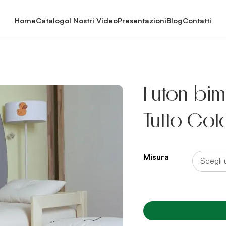
Home
Catalogo
I Nostri Video
Presentazioni
Blog
Contatti
Futon bim
Tutto Cot
Misura