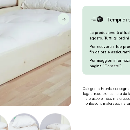
→
Tempi di 
La produzione è attua
agosto. Tutti gli ordini
Per ricevere il tuo pr
fin da ora e assicurart
Per maggiori informazi
pagina
“Contatti”
.
Categoria:
Pronta consegna
Tag:
arredo bio
,
camera da l
materasso bimbo
,
materasso
montessori
,
materasso natur