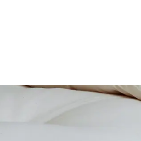
Questo prodotto è disponibile in pronta consegn
60 × 120 cm – altezza 9 cm – Tutto Cotone