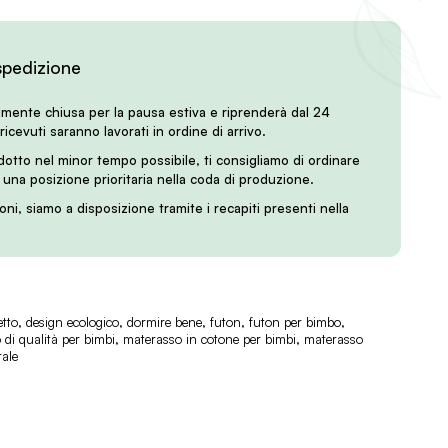
spedizione
lmente chiusa per la pausa estiva e riprenderà dal 24
 ricevuti saranno lavorati in ordine di arrivo.
odotto nel minor tempo possibile, ti consigliamo di ordinare
i una posizione prioritaria nella coda di produzione.
oni, siamo a disposizione tramite i recapiti presenti nella
etto
,
design ecologico
,
dormire bene
,
futon
,
futon per bimbo
,
 di qualità per bimbi
,
materasso in cotone per bimbi
,
materasso
ale