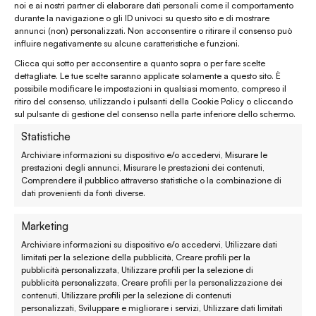
noi e ai nostri partner di elaborare dati personali come il comportamento
durante la navigazione o gli ID univoci su questo sito e di mostrare
annunci (non) personalizzati. Non acconsentire o ritirare il consenso può
influire negativamente su alcune caratteristiche e funzioni.
Clicca qui sotto per acconsentire a quanto sopra o per fare scelte
dettagliate. Le tue scelte saranno applicate solamente a questo sito. È
possibile modificare le impostazioni in qualsiasi momento, compreso il
ritiro del consenso, utilizzando i pulsanti della Cookie Policy o cliccando
sul pulsante di gestione del consenso nella parte inferiore dello schermo.
Statistiche
Pagamenti sicuri
Archiviare informazioni su dispositivo e/o accedervi, Misurare le
prestazioni degli annunci, Misurare le prestazioni dei contenuti,
Comprendere il pubblico attraverso statistiche o la combinazione di
dati provenienti da fonti diverse.
Marketing
É Natura shop
Archiviare informazioni su dispositivo e/o accedervi, Utilizzare dati
limitati per la selezione della pubblicità, Creare profili per la
pubblicità personalizzata, Utilizzare profili per la selezione di
Consulenza Feng Shui
pubblicità personalizzata, Creare profili per la personalizzazione dei
contenuti, Utilizzare profili per la selezione di contenuti
Il nostro store
personalizzati, Sviluppare e migliorare i servizi, Utilizzare dati limitati