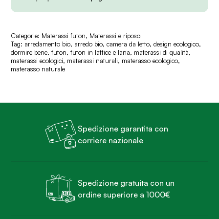
Categorie:
Materassi futon
,
Materassi e riposo
Tag:
arredamento bio
,
arredo bio
,
camera da letto
,
design ecologico
,
dormire bene
,
futon
,
futon in lattice e lana
,
materassi di qualità
,
materassi ecologici
,
materassi naturali
,
materasso ecologico
,
materasso naturale
Spedizione garantita con
corriere nazionale
Spedizione gratuita con un
ordine superiore a 1000€