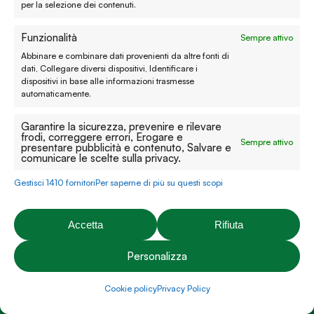
per la selezione dei contenuti.
La nostra mission
Funzionalità
Sempre attivo
Chi siamo
Abbinare e combinare dati provenienti da altre fonti di
dati, Collegare diversi dispositivi, Identificare i
Le materie prime
dispositivi in base alle informazioni trasmesse
automaticamente.
Gift card
Garantire la sicurezza, prevenire e rilevare
frodi, correggere errori, Erogare e
Sempre attivo
presentare pubblicità e contenuto, Salvare e
Chiamaci al
(+39) 0444 32 12 22
comunicare le scelte sulla privacy.
WhatsApp
(clicca per avviare la chat)
Gestisci 1410 fornitori
Per saperne di più su questi scopi
enaturasrl@pec.it
Accetta
Rifiuta
emporinaturashop@gmail.com
Personalizza
Assistenza clienti
Cookie policy
Privacy Policy
Reso, recesso e rimborso