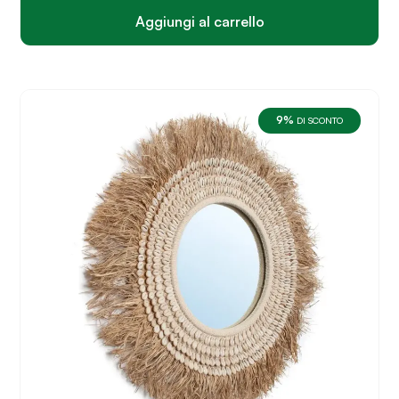
€285.
€259.
Aggiungi al carrello
9%
DI SCONTO