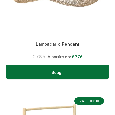
Lampadario Pendant
€
1.096
A partire da:
€
976
Scegli
Questo
prodotto
ha
più
varianti.
9%
Le
DI SCONTO
opzioni
possono
essere