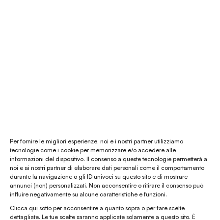
É Natura shop
Consulenza Feng Shui
Il nostro store
La nostra mission
Chi siamo
Le materie prime
Gift card
Per fornire le migliori esperienze, noi e i nostri partner utilizziamo
tecnologie come i cookie per memorizzare e/o accedere alle
informazioni del dispositivo. Il consenso a queste tecnologie permetterà a
Chiamaci al
(+39) 0444 32 12 22
noi e ai nostri partner di elaborare dati personali come il comportamento
durante la navigazione o gli ID univoci su questo sito e di mostrare
WhatsApp
(clicca per avviare la chat)
annunci (non) personalizzati. Non acconsentire o ritirare il consenso può
influire negativamente su alcune caratteristiche e funzioni.
enaturasrl@pec.it
Clicca qui sotto per acconsentire a quanto sopra o per fare scelte
emporinaturashop@gmail.com
dettagliate. Le tue scelte saranno applicate solamente a questo sito. È