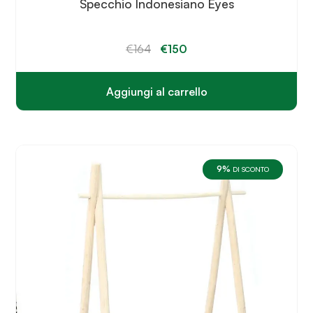
Specchio Indonesiano Eyes
Il
Il
€
164
€
150
prezzo
prezzo
originale
attuale
era:
è:
€164.
€150.
Aggiungi al carrello
9%
DI SCONTO