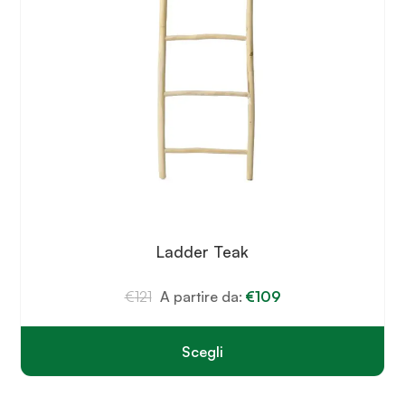
Ladder Teak
€
121
A partire da:
€
109
Scegli
Questo
prodotto