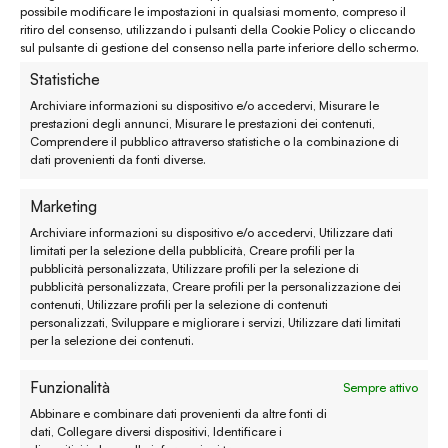
possibile modificare le impostazioni in qualsiasi momento, compreso il
ritiro del consenso, utilizzando i pulsanti della Cookie Policy o cliccando
Assistenza clienti
sul pulsante di gestione del consenso nella parte inferiore dello schermo.
Statistiche
Reso, recesso e rimborso
Archiviare informazioni su dispositivo e/o accedervi, Misurare le
prestazioni degli annunci, Misurare le prestazioni dei contenuti,
Spedizione e consegna
Comprendere il pubblico attraverso statistiche o la combinazione di
dati provenienti da fonti diverse.
Metodi di pagamento
Marketing
Garanzie
Archiviare informazioni su dispositivo e/o accedervi, Utilizzare dati
limitati per la selezione della pubblicità, Creare profili per la
Termini e condizioni
pubblicità personalizzata, Utilizzare profili per la selezione di
pubblicità personalizzata, Creare profili per la personalizzazione dei
contenuti, Utilizzare profili per la selezione di contenuti
Privacy policy
personalizzati, Sviluppare e migliorare i servizi, Utilizzare dati limitati
per la selezione dei contenuti.
Cookie policy
Funzionalità
Sempre attivo
Modifica preferenze
Abbinare e combinare dati provenienti da altre fonti di
Contatti
dati, Collegare diversi dispositivi, Identificare i