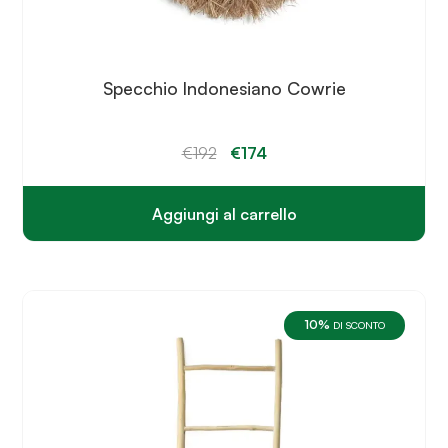
Specchio Indonesiano Cowrie
Il
Il
€
192
€
174
prezzo
prezzo
originale
attuale
era:
è:
€192.
€174.
Aggiungi al carrello
10%
DI SCONTO