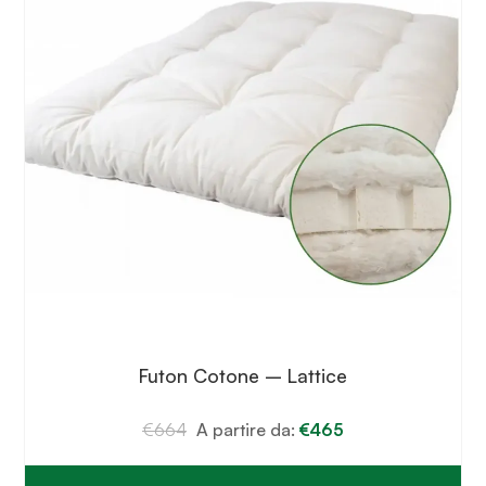
scelte
nella
pagina
del
prodotto
Futon Cotone – Lattice
€
664
A partire da:
€
465