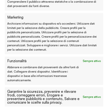
Comprendere il pubblico attraverso statistiche o la combinazione di
dati provenienti da fonti diverse.
Metodi di pagamento
Marketing
Garanzie
Archiviare informazioni su dispositivo e/o accedervi, Utilizzare dati
limitati per la selezione della pubblicità, Creare profili per la
Termini e condizioni
pubblicità personalizzata, Utilizzare profili per la selezione di
pubblicità personalizzata, Creare profili per la personalizzazione dei
contenuti, Utilizzare profili per la selezione di contenuti
Privacy policy
personalizzati, Sviluppare e migliorare i servizi, Utilizzare dati limitati
per la selezione dei contenuti.
Cookie policy
Funzionalità
Sempre attivo
Modifica preferenze
Abbinare e combinare dati provenienti da altre fonti di
Contatti
dati, Collegare diversi dispositivi, Identificare i
dispositivi in base alle informazioni trasmesse
automaticamente.
Prenota un appuntamento
Garantire la sicurezza, prevenire e rilevare
Tutti i contatti
frodi, correggere errori, Erogare e
Sempre attivo
presentare pubblicità e contenuto, Salvare e
comunicare le scelte sulla privacy.
Facebook
Instagram
YouTube
Pinterest