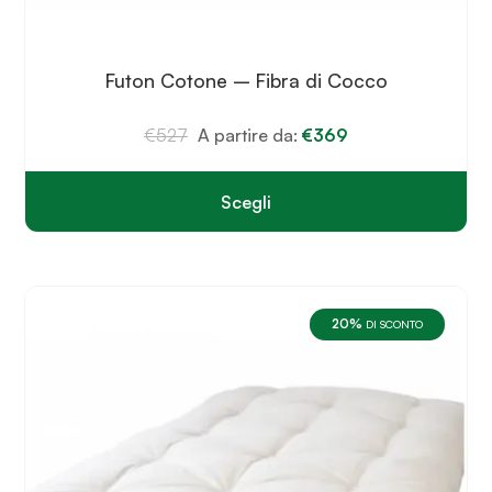
Futon Cotone – Fibra di Cocco
€
527
A partire da:
€
369
Scegli
Questo
prodotto
ha
più
varianti.
20%
Le
DI SCONTO
opzioni
possono
essere
scelte
nella
pagina
del
prodotto