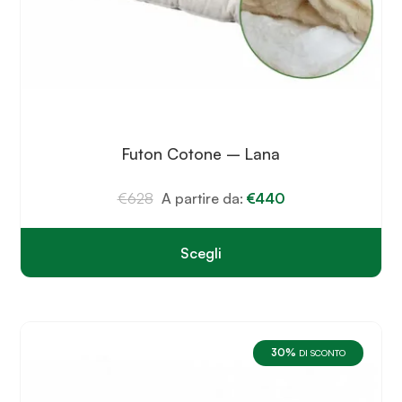
Futon Cotone – Lana
€
628
A partire da:
€
440
Scegli
Questo
prodotto
ha
più
varianti.
30%
Le
DI SCONTO
opzioni
possono
essere