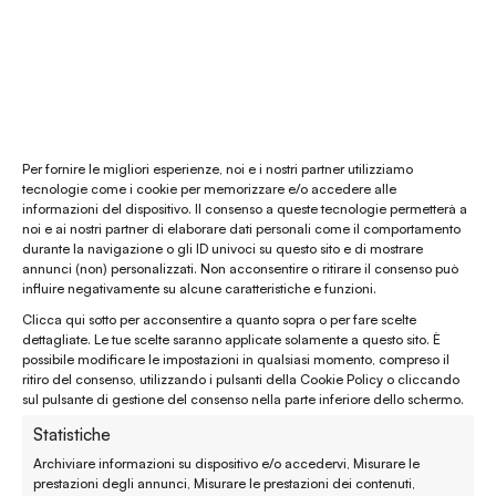
La nostra mission
Chi siamo
Le materie prime
Gift card
Per fornire le migliori esperienze, noi e i nostri partner utilizziamo
tecnologie come i cookie per memorizzare e/o accedere alle
informazioni del dispositivo. Il consenso a queste tecnologie permetterà a
Chiamaci al
(+39) 0444 32 12 22
noi e ai nostri partner di elaborare dati personali come il comportamento
durante la navigazione o gli ID univoci su questo sito e di mostrare
WhatsApp
(clicca per avviare la chat)
annunci (non) personalizzati. Non acconsentire o ritirare il consenso può
influire negativamente su alcune caratteristiche e funzioni.
enaturasrl@pec.it
Clicca qui sotto per acconsentire a quanto sopra o per fare scelte
emporinaturashop@gmail.com
dettagliate. Le tue scelte saranno applicate solamente a questo sito. È
possibile modificare le impostazioni in qualsiasi momento, compreso il
ritiro del consenso, utilizzando i pulsanti della Cookie Policy o cliccando
Assistenza clienti
sul pulsante di gestione del consenso nella parte inferiore dello schermo.
Statistiche
Reso, recesso e rimborso
Archiviare informazioni su dispositivo e/o accedervi, Misurare le
prestazioni degli annunci, Misurare le prestazioni dei contenuti,
Spedizione e consegna