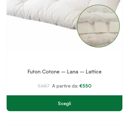
Futon Cotone – Lana – Lattice
€
687
A partire da:
€
550
Scegli
Questo
prodotto
ha
più