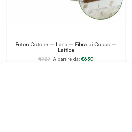
Futon Cotone – Lana – Fibra di Cocco –
Lattice
€
787
A partire da:
€
630
Scegli
Questo
prodotto
ha
più
varianti.
Le
opzioni
possono
essere
scelte