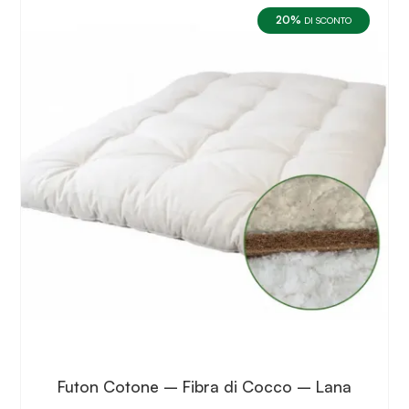
varianti.
20%
Le
DI SCONTO
opzioni
possono
essere
scelte
nella
pagina
del
prodotto
Futon Cotone – Fibra di Cocco – Lana