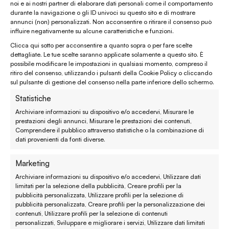
noi e ai nostri partner di elaborare dati personali come il comportamento
durante la navigazione o gli ID univoci su questo sito e di mostrare
WhatsApp
(clicca per avviare la chat)
annunci (non) personalizzati. Non acconsentire o ritirare il consenso può
influire negativamente su alcune caratteristiche e funzioni.
enaturasrl@pec.it
Clicca qui sotto per acconsentire a quanto sopra o per fare scelte
emporinaturashop@gmail.com
dettagliate. Le tue scelte saranno applicate solamente a questo sito. È
possibile modificare le impostazioni in qualsiasi momento, compreso il
ritiro del consenso, utilizzando i pulsanti della Cookie Policy o cliccando
Assistenza clienti
sul pulsante di gestione del consenso nella parte inferiore dello schermo.
Statistiche
Reso, recesso e rimborso
Archiviare informazioni su dispositivo e/o accedervi, Misurare le
prestazioni degli annunci, Misurare le prestazioni dei contenuti,
Spedizione e consegna
Comprendere il pubblico attraverso statistiche o la combinazione di
dati provenienti da fonti diverse.
Metodi di pagamento
Marketing
Garanzie
Archiviare informazioni su dispositivo e/o accedervi, Utilizzare dati
limitati per la selezione della pubblicità, Creare profili per la
Termini e condizioni
pubblicità personalizzata, Utilizzare profili per la selezione di
pubblicità personalizzata, Creare profili per la personalizzazione dei
contenuti, Utilizzare profili per la selezione di contenuti
Privacy policy
personalizzati, Sviluppare e migliorare i servizi, Utilizzare dati limitati