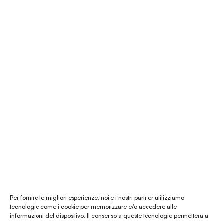
É Natura shop
Consulenza Feng Shui
Il nostro store
La nostra mission
Chi siamo
Le materie prime
Gift card
Per fornire le migliori esperienze, noi e i nostri partner utilizziamo
tecnologie come i cookie per memorizzare e/o accedere alle
informazioni del dispositivo. Il consenso a queste tecnologie permetterà a
Chiamaci al
(+39) 0444 32 12 22