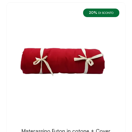
20%
DI SCONTO
Materassino Futon in cotone + Cover