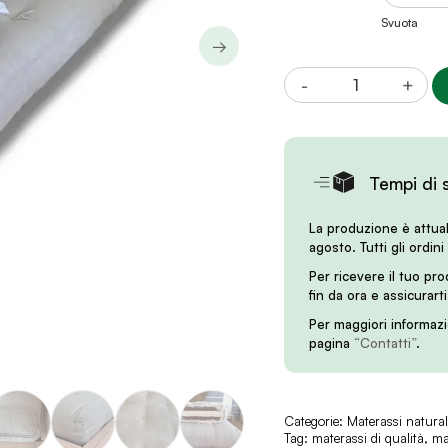
Svuota
→
Materasso
-
+
Naturale
AMBRA
(Portanza:
Rigida)
Tempi di 
quantità
La produzione è attua
agosto. Tutti gli ordini
Per ricevere il tuo pr
fin da ora e assicurart
Per maggiori informazi
pagina
“Contatti”
.
Categorie:
Materassi natural
Tag:
materassi di qualità
,
ma