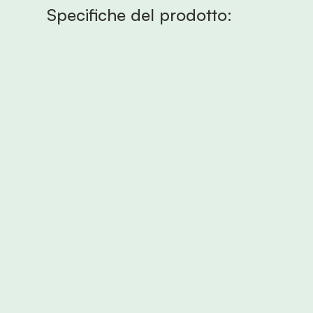
Specifiche del prodotto:
*spesso
*a 
Riv
Il r
cana