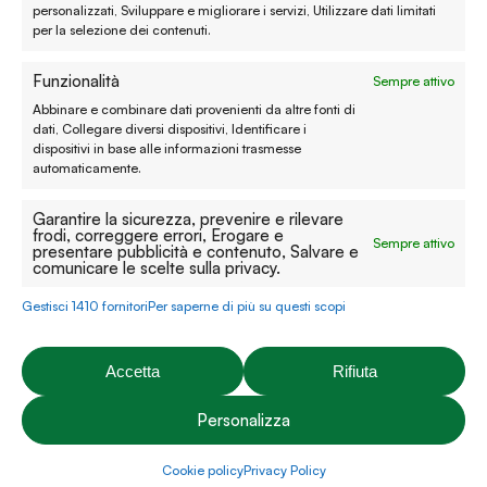
personalizzati, Sviluppare e migliorare i servizi, Utilizzare dati limitati
per la selezione dei contenuti.
Cookie policy
Funzionalità
Sempre attivo
Modifica preferenze
Abbinare e combinare dati provenienti da altre fonti di
Contatti
dati, Collegare diversi dispositivi, Identificare i
dispositivi in base alle informazioni trasmesse
automaticamente.
Prenota un appuntamento
Garantire la sicurezza, prevenire e rilevare
Tutti i contatti
frodi, correggere errori, Erogare e
Sempre attivo
presentare pubblicità e contenuto, Salvare e
comunicare le scelte sulla privacy.
Facebook
Instagram
YouTube
Pinterest
Gestisci 1410 fornitori
Per saperne di più su questi scopi
Accetta
Rifiuta
P.iva: 03274670243 | C.F: 03274670243 | Capitale sociale:
Personalizza
20.000,00€ | Rea: VI-312492
Brunello
© 2026 Emporio É Natura S.r.l. - Realizzato da
Web
Tirone Design
e
Cookie policy
Privacy Policy