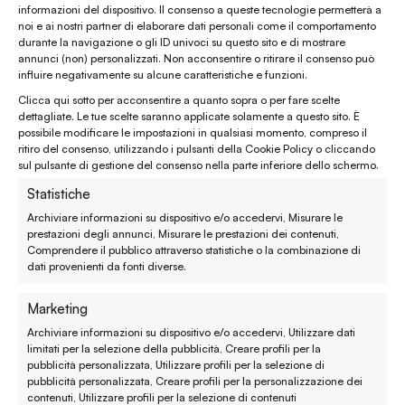
informazioni del dispositivo. Il consenso a queste tecnologie permetterà a
Chiamaci al
(+39) 0444 32 12 22
noi e ai nostri partner di elaborare dati personali come il comportamento
durante la navigazione o gli ID univoci su questo sito e di mostrare
WhatsApp
(clicca per avviare la chat)
annunci (non) personalizzati. Non acconsentire o ritirare il consenso può
influire negativamente su alcune caratteristiche e funzioni.
enaturasrl@pec.it
Clicca qui sotto per acconsentire a quanto sopra o per fare scelte
emporinaturashop@gmail.com
dettagliate. Le tue scelte saranno applicate solamente a questo sito. È
possibile modificare le impostazioni in qualsiasi momento, compreso il
ritiro del consenso, utilizzando i pulsanti della Cookie Policy o cliccando
Assistenza clienti
sul pulsante di gestione del consenso nella parte inferiore dello schermo.
Statistiche
Reso, recesso e rimborso
Archiviare informazioni su dispositivo e/o accedervi, Misurare le
prestazioni degli annunci, Misurare le prestazioni dei contenuti,
Spedizione e consegna
Comprendere il pubblico attraverso statistiche o la combinazione di
dati provenienti da fonti diverse.
Metodi di pagamento
Marketing
Garanzie
Archiviare informazioni su dispositivo e/o accedervi, Utilizzare dati
limitati per la selezione della pubblicità, Creare profili per la
Termini e condizioni
pubblicità personalizzata, Utilizzare profili per la selezione di
pubblicità personalizzata, Creare profili per la personalizzazione dei
contenuti, Utilizzare profili per la selezione di contenuti
Privacy policy