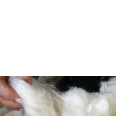
Riposo naturale senza compromessi
Il tessuto esterno in cotone grezzo non
trattato e l’assenza di componenti
sintetiche garantiscono un materasso
ecologico che rispetta la tua salute e quella
del pianeta.