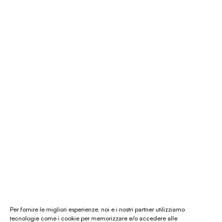
Pagamenti sicuri
É Natura shop
Consulenza Feng Shui
Il nostro store
La nostra mission
Chi siamo
Le materie prime
Gift card
Per fornire le migliori esperienze, noi e i nostri partner utilizziamo
tecnologie come i cookie per memorizzare e/o accedere alle