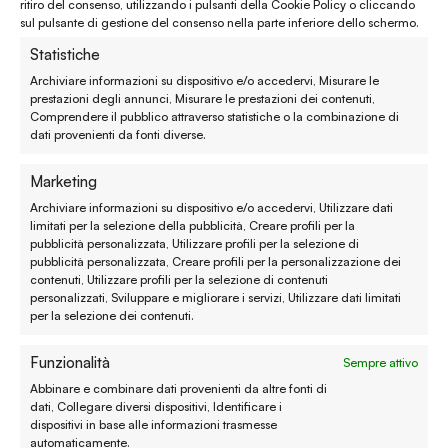
ritiro del consenso, utilizzando i pulsanti della Cookie Policy o cliccando
Assistenza clienti
sul pulsante di gestione del consenso nella parte inferiore dello schermo.
Statistiche
Reso, recesso e rimborso
Archiviare informazioni su dispositivo e/o accedervi, Misurare le
prestazioni degli annunci, Misurare le prestazioni dei contenuti,
Spedizione e consegna
Comprendere il pubblico attraverso statistiche o la combinazione di
dati provenienti da fonti diverse.
Metodi di pagamento
Marketing
Garanzie
Archiviare informazioni su dispositivo e/o accedervi, Utilizzare dati
limitati per la selezione della pubblicità, Creare profili per la
Termini e condizioni
pubblicità personalizzata, Utilizzare profili per la selezione di
pubblicità personalizzata, Creare profili per la personalizzazione dei
contenuti, Utilizzare profili per la selezione di contenuti
Privacy policy
personalizzati, Sviluppare e migliorare i servizi, Utilizzare dati limitati
per la selezione dei contenuti.
Cookie policy
Funzionalità
Sempre attivo
Modifica preferenze
Abbinare e combinare dati provenienti da altre fonti di
Contatti
dati, Collegare diversi dispositivi, Identificare i
dispositivi in base alle informazioni trasmesse
automaticamente.