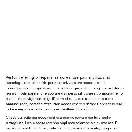
Consulenza Feng Shui
Il nostro store
La nostra mission
Chi siamo
Le materie prime
Gift card
Per fornire le migliori esperienze, noi e i nostri partner utilizziamo
tecnologie come i cookie per memorizzare e/o accedere alle
informazioni del dispositivo. Il consenso a queste tecnologie permetterà a
Chiamaci al
(+39) 0444 32 12 22
noi e ai nostri partner di elaborare dati personali come il comportamento
durante la navigazione o gli ID univoci su questo sito e di mostrare
WhatsApp
(clicca per avviare la chat)
annunci (non) personalizzati. Non acconsentire o ritirare il consenso può
influire negativamente su alcune caratteristiche e funzioni.
enaturasrl@pec.it
Clicca qui sotto per acconsentire a quanto sopra o per fare scelte
emporinaturashop@gmail.com
dettagliate. Le tue scelte saranno applicate solamente a questo sito. È
possibile modificare le impostazioni in qualsiasi momento, compreso il