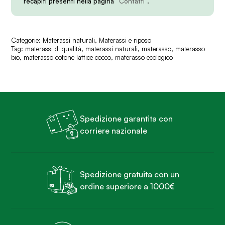
recapiti presenti nella pagina
“Contatti”
.
Categorie:
Materassi naturali
,
Materassi e riposo
Tag:
materassi di qualità
,
materassi naturali
,
materasso
,
materasso
bio
,
materasso cotone lattice cocco
,
materasso ecologico
Spedizione garantita con
corriere nazionale
Spedizione gratuita con un
ordine superiore a 1000€