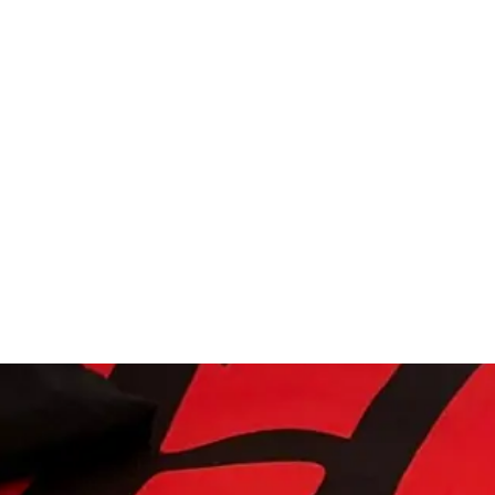
ideogramma orientale
ezza
Ultimo mo