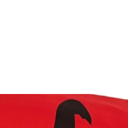
dimensioni di 260×270 cm
dello disponibile