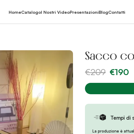
Home
Catalogo
I Nostri Video
Presentazioni
Blog
Contatti
Sacco co
€
209
€
190
Il
Il
prezzo
pr
originale
at
era:
è:
€209.
€1
Tempi di 
La produzione è attua