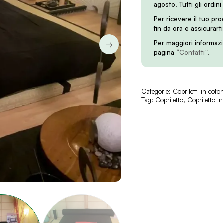
agosto. Tutti gli ordini
Per ricevere il tuo pr
fin da ora e assicurart
Per maggiori informazi
→
pagina
“Contatti”
.
Categorie:
Copriletti in coto
Tag:
Copriletto
,
Copriletto i