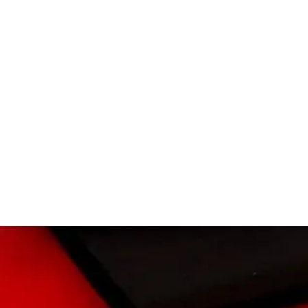
cotone naturale
design ispirato alla cultura giapponese
freschezza e legger
due federe coordinate
lavaggio a freddo