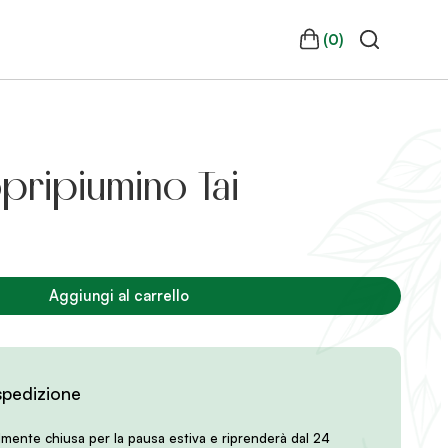
(0)
pripiumino Tai
ezzo
tuale
Aggiungi al carrello
90.
spedizione
lmente chiusa per la pausa estiva e riprenderà dal 24