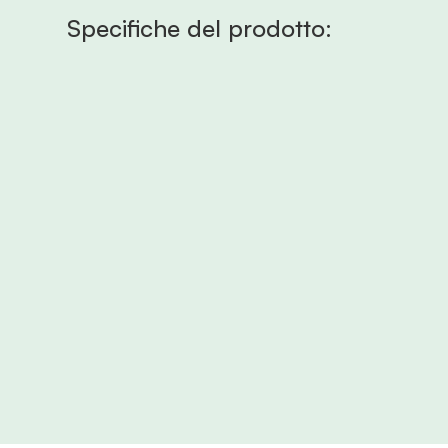
Specifiche del prodotto:
Riv
Il r
tras
del 
fres