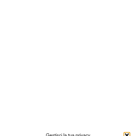
Ti potrebbe interessare…
Gestisci la tua privacy