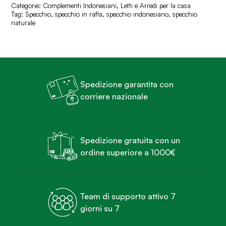
Categorie:
Complementi Indonesiani
,
Letti e Arredi per la casa
Tag:
Specchio
,
specchio in rafia
,
specchio indonesiano
,
specchio
naturale
Spedizione garantita con
corriere nazionale
Spedizione gratuita con un
ordine superiore a 1000€
Team di supporto attivo 7
giorni su 7