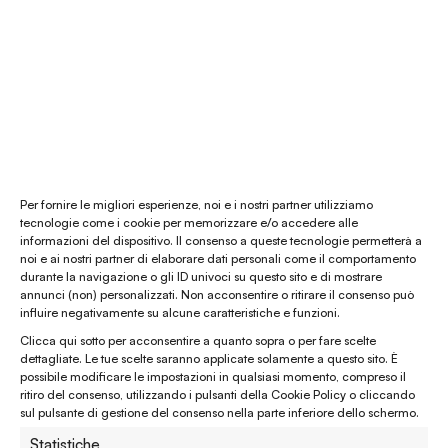
Il nostro store
La nostra mission
Chi siamo
Le materie prime
Gift card
Per fornire le migliori esperienze, noi e i nostri partner utilizziamo
tecnologie come i cookie per memorizzare e/o accedere alle
informazioni del dispositivo. Il consenso a queste tecnologie permetterà a
Chiamaci al
(+39) 0444 32 12 22
noi e ai nostri partner di elaborare dati personali come il comportamento
durante la navigazione o gli ID univoci su questo sito e di mostrare
WhatsApp
(clicca per avviare la chat)
annunci (non) personalizzati. Non acconsentire o ritirare il consenso può
influire negativamente su alcune caratteristiche e funzioni.
enaturasrl@pec.it
Clicca qui sotto per acconsentire a quanto sopra o per fare scelte
emporinaturashop@gmail.com
dettagliate. Le tue scelte saranno applicate solamente a questo sito. È
possibile modificare le impostazioni in qualsiasi momento, compreso il
ritiro del consenso, utilizzando i pulsanti della Cookie Policy o cliccando
Assistenza clienti
sul pulsante di gestione del consenso nella parte inferiore dello schermo.
Statistiche