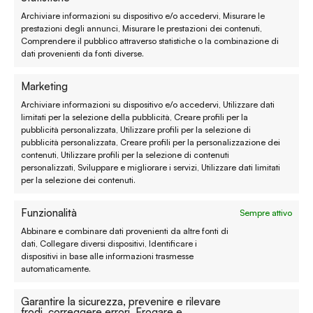
Reso, recesso e rimborso
Archiviare informazioni su dispositivo e/o accedervi, Misurare le
prestazioni degli annunci, Misurare le prestazioni dei contenuti,
Spedizione e consegna
Comprendere il pubblico attraverso statistiche o la combinazione di
dati provenienti da fonti diverse.
Metodi di pagamento
Marketing
Garanzie
Archiviare informazioni su dispositivo e/o accedervi, Utilizzare dati
limitati per la selezione della pubblicità, Creare profili per la
Termini e condizioni
pubblicità personalizzata, Utilizzare profili per la selezione di
pubblicità personalizzata, Creare profili per la personalizzazione dei
contenuti, Utilizzare profili per la selezione di contenuti
Privacy policy
personalizzati, Sviluppare e migliorare i servizi, Utilizzare dati limitati
per la selezione dei contenuti.
Cookie policy
Funzionalità
Sempre attivo
Modifica preferenze
Abbinare e combinare dati provenienti da altre fonti di
Contatti
dati, Collegare diversi dispositivi, Identificare i
dispositivi in base alle informazioni trasmesse
automaticamente.
Prenota un appuntamento
Garantire la sicurezza, prevenire e rilevare
Tutti i contatti
frodi, correggere errori, Erogare e