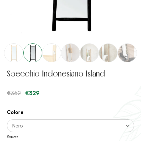
Specchio Indonesiano Island
€
362
Il
€
329
Il
prezzo
prezzo
originale
attuale
era:
è:
Colore
€362.
€329.
Svuota