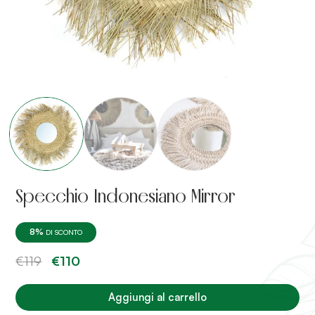
Specchio Indonesiano Mirror
8%
DI SCONTO
Il
Il
€
119
€
110
prezzo
prezzo
originale
attuale
era:
è:
Aggiungi al carrello
€119.
€110.