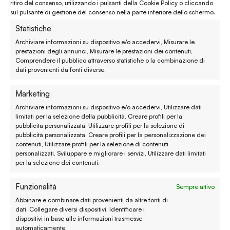
ritiro del consenso, utilizzando i pulsanti della Cookie Policy o cliccando
Assistenza clienti
sul pulsante di gestione del consenso nella parte inferiore dello schermo.
Statistiche
Reso, recesso e rimborso
Archiviare informazioni su dispositivo e/o accedervi, Misurare le
prestazioni degli annunci, Misurare le prestazioni dei contenuti,
Spedizione e consegna
Comprendere il pubblico attraverso statistiche o la combinazione di
dati provenienti da fonti diverse.
Metodi di pagamento
Marketing
Garanzie
Archiviare informazioni su dispositivo e/o accedervi, Utilizzare dati
limitati per la selezione della pubblicità, Creare profili per la
Termini e condizioni
pubblicità personalizzata, Utilizzare profili per la selezione di
pubblicità personalizzata, Creare profili per la personalizzazione dei
contenuti, Utilizzare profili per la selezione di contenuti
Privacy policy
personalizzati, Sviluppare e migliorare i servizi, Utilizzare dati limitati
per la selezione dei contenuti.
Cookie policy
Funzionalità
Sempre attivo
Modifica preferenze
Abbinare e combinare dati provenienti da altre fonti di
Contatti
dati, Collegare diversi dispositivi, Identificare i
dispositivi in base alle informazioni trasmesse
automaticamente.