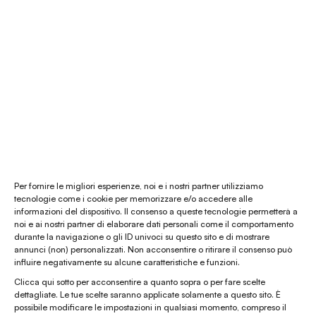
Consulenza Feng Shui
Il nostro store
La nostra mission
Chi siamo
Le materie prime
Gift card
Per fornire le migliori esperienze, noi e i nostri partner utilizziamo
tecnologie come i cookie per memorizzare e/o accedere alle
informazioni del dispositivo. Il consenso a queste tecnologie permetterà a
Chiamaci al
(+39) 0444 32 12 22
noi e ai nostri partner di elaborare dati personali come il comportamento
durante la navigazione o gli ID univoci su questo sito e di mostrare
WhatsApp
(clicca per avviare la chat)
annunci (non) personalizzati. Non acconsentire o ritirare il consenso può
influire negativamente su alcune caratteristiche e funzioni.
enaturasrl@pec.it
Clicca qui sotto per acconsentire a quanto sopra o per fare scelte
emporinaturashop@gmail.com
dettagliate. Le tue scelte saranno applicate solamente a questo sito. È
possibile modificare le impostazioni in qualsiasi momento, compreso il