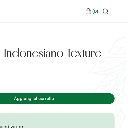
(0)
 Indonesiano Texture
ezzo
tuale
Aggiungi al carrello
00.
spedizione