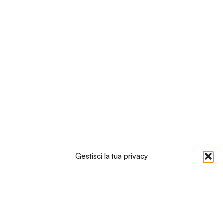
Gestisci la tua privacy
Iscriviti alla nostra
newsletter
Ti saranno comunicati consigli, tips e promozioni
senza perderti nulla, direttamente nella tua posta