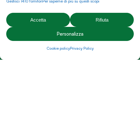
Gestisci 1410 fornitori
Per saperne di più su questi scopi
Privacy policy
Cookie policy
Accetta
Rifiuta
Modifica preferenze
Personalizza
Contatti
Cookie policy
Privacy Policy
Prenota un appuntamento
Tutti i contatti
Facebook
Instagram
YouTube
Pinterest
P.iva: 03274670243 | C.F: 03274670243 | Capitale sociale:
20.000,00€ | Rea: VI-312492
Brunello
© 2026 Emporio É Natura S.r.l. - Realizzato da