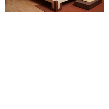
29 Gennaio, 2025
Perchè scegliere una struttura letto in
legno?
Per un dormire sano e naturale Cerchi un letto
comodo?Hai delle misure particola...