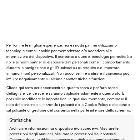
Pagamenti sicuri
Per fornire le migliori esperienze, noi e i nostri partner utilizziamo
É Natura shop
tecnologie come i cookie per memorizzare e/o accedere alle
informazioni del dispositivo. Il consenso a queste tecnologie permetterà a
noi e ai nostri partner di elaborare dati personali come il comportamento
Consulenza Feng Shui
durante la navigazione o gli ID univoci su questo sito e di mostrare
annunci (non) personalizzati. Non acconsentire o ritirare il consenso può
influire negativamente su alcune caratteristiche e funzioni.
Il nostro store
Clicca qui sotto per acconsentire a quanto sopra o per fare scelte
La nostra mission
dettagliate. Le tue scelte saranno applicate solamente a questo sito. È
possibile modificare le impostazioni in qualsiasi momento, compreso il
ritiro del consenso, utilizzando i pulsanti della Cookie Policy o cliccando
Chi siamo
sul pulsante di gestione del consenso nella parte inferiore dello schermo.
Le materie prime
Statistiche
Archiviare informazioni su dispositivo e/o accedervi, Misurare le
Gift card
prestazioni degli annunci, Misurare le prestazioni dei contenuti,
Comprendere il pubblico attraverso statistiche o la combinazione di