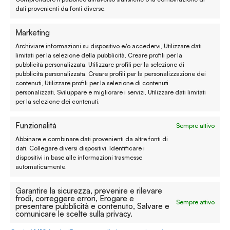
dati provenienti da fonti diverse.
Chiamaci al
(+39) 0444 32 12 22
Marketing
WhatsApp
(clicca per avviare la chat)
Archiviare informazioni su dispositivo e/o accedervi, Utilizzare dati
limitati per la selezione della pubblicità, Creare profili per la
enaturasrl@pec.it
pubblicità personalizzata, Utilizzare profili per la selezione di
pubblicità personalizzata, Creare profili per la personalizzazione dei
emporinaturashop@gmail.com
contenuti, Utilizzare profili per la selezione di contenuti
personalizzati, Sviluppare e migliorare i servizi, Utilizzare dati limitati
Assistenza clienti
per la selezione dei contenuti.
Funzionalità
Sempre attivo
Reso, recesso e rimborso
Abbinare e combinare dati provenienti da altre fonti di
dati, Collegare diversi dispositivi, Identificare i
Spedizione e consegna
dispositivi in base alle informazioni trasmesse
automaticamente.
Metodi di pagamento
Garantire la sicurezza, prevenire e rilevare
Garanzie
frodi, correggere errori, Erogare e
Sempre attivo
presentare pubblicità e contenuto, Salvare e
comunicare le scelte sulla privacy.
Termini e condizioni