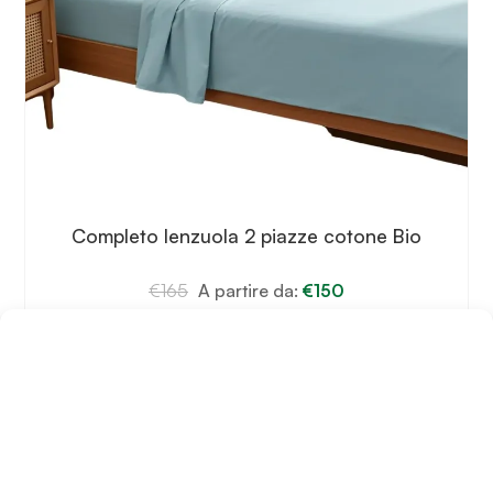
Completo lenzuola 2 piazze cotone Bio
€
165
A partire da:
€
150
Scegli
Questo
prodotto
ha
più
varianti.
Le