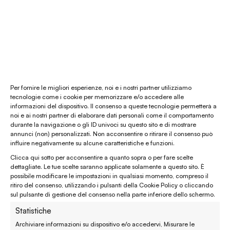
La nostra mission
Chi siamo
Le materie prime
Gift card
Per fornire le migliori esperienze, noi e i nostri partner utilizziamo
tecnologie come i cookie per memorizzare e/o accedere alle
informazioni del dispositivo. Il consenso a queste tecnologie permetterà a
Chiamaci al
(+39) 0444 32 12 22
noi e ai nostri partner di elaborare dati personali come il comportamento
durante la navigazione o gli ID univoci su questo sito e di mostrare
WhatsApp
(clicca per avviare la chat)
annunci (non) personalizzati. Non acconsentire o ritirare il consenso può
influire negativamente su alcune caratteristiche e funzioni.
enaturasrl@pec.it
Clicca qui sotto per acconsentire a quanto sopra o per fare scelte
emporinaturashop@gmail.com
dettagliate. Le tue scelte saranno applicate solamente a questo sito. È
possibile modificare le impostazioni in qualsiasi momento, compreso il
ritiro del consenso, utilizzando i pulsanti della Cookie Policy o cliccando
Assistenza clienti
sul pulsante di gestione del consenso nella parte inferiore dello schermo.
Statistiche
Reso, recesso e rimborso
Archiviare informazioni su dispositivo e/o accedervi, Misurare le