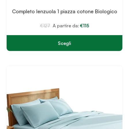
Completo lenzuola 1 piazza cotone Biologico
€
127
A partire da:
€
115
Scegli
Questo
prodotto
ha
più
varianti.
Le
opzioni
possono
essere
scelte
nella
pagina
del
prodotto