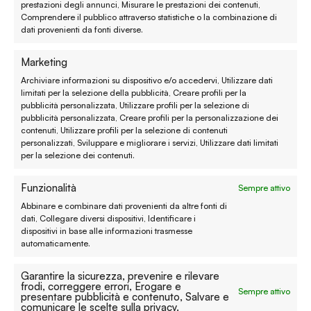
prestazioni degli annunci, Misurare le prestazioni dei contenuti,
Spedizione e consegna
Comprendere il pubblico attraverso statistiche o la combinazione di
dati provenienti da fonti diverse.
Metodi di pagamento
Marketing
Garanzie
Archiviare informazioni su dispositivo e/o accedervi, Utilizzare dati
limitati per la selezione della pubblicità, Creare profili per la
Termini e condizioni
pubblicità personalizzata, Utilizzare profili per la selezione di
pubblicità personalizzata, Creare profili per la personalizzazione dei
contenuti, Utilizzare profili per la selezione di contenuti
Privacy policy
personalizzati, Sviluppare e migliorare i servizi, Utilizzare dati limitati
per la selezione dei contenuti.
Cookie policy
Funzionalità
Sempre attivo
Modifica preferenze
Abbinare e combinare dati provenienti da altre fonti di
Contatti
dati, Collegare diversi dispositivi, Identificare i
dispositivi in base alle informazioni trasmesse
automaticamente.
Prenota un appuntamento
Garantire la sicurezza, prevenire e rilevare
Tutti i contatti
frodi, correggere errori, Erogare e
Sempre attivo
presentare pubblicità e contenuto, Salvare e
comunicare le scelte sulla privacy.