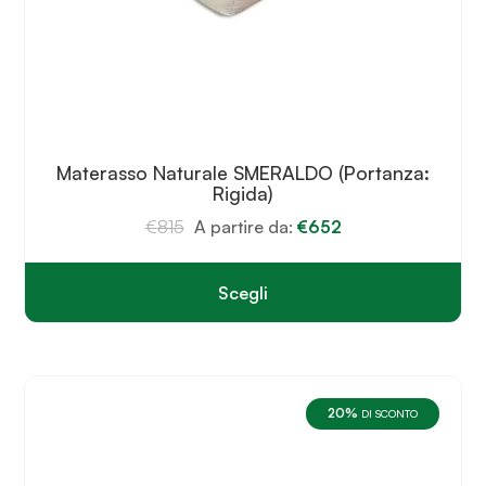
Materasso Naturale SMERALDO (Portanza:
Rigida)
€
815
A partire da:
€
652
Scegli
Questo
prodotto
ha
più
varianti.
20%
Le
DI SCONTO
opzioni
possono
essere