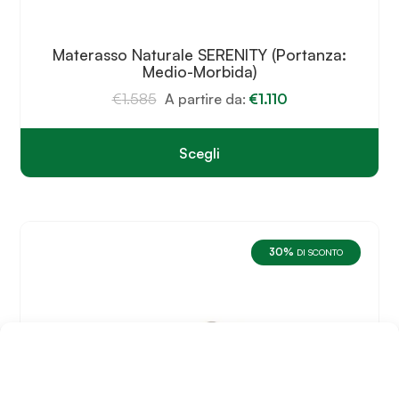
Materasso Naturale SERENITY (Portanza:
Medio-Morbida)
€
1.585
A partire da:
€
1.110
Scegli
Questo
prodotto
ha
più
varianti.
30%
Le
DI SCONTO
opzioni
possono
essere
scelte
nella
pagina
del
prodotto