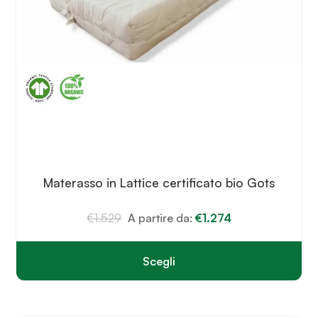
Materasso in Lattice certificato bio Gots
€
1.529
A partire da:
€
1.274
Scegli
Questo
prodotto
ha