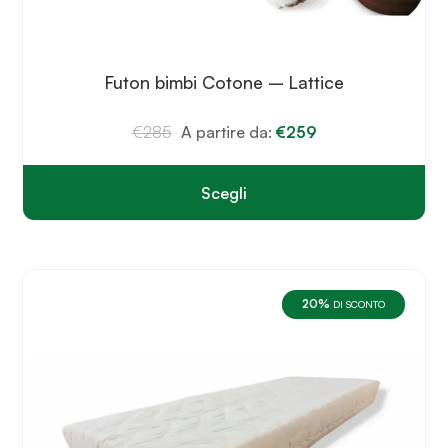
Futon bimbi Cotone – Lattice
€
285
A partire da:
€
259
Scegli
Questo
prodotto
ha
più
varianti.
20%
Le
DI SCONTO
opzioni
possono
essere
scelte
nella
pagina
del
prodotto