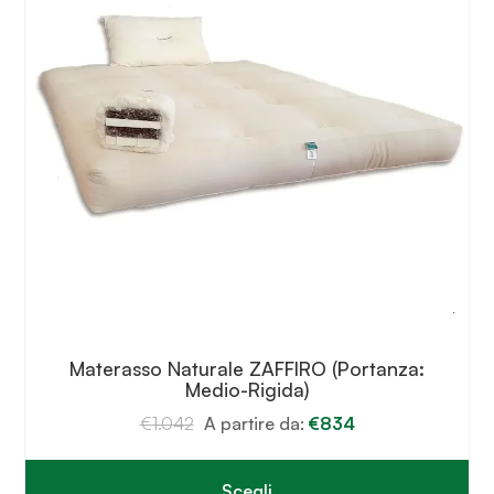
scelte
nella
pagina
del
prodotto
Materasso Naturale ZAFFIRO (Portanza:
Medio-Rigida)
€
1.042
A partire da:
€
834
Scegli