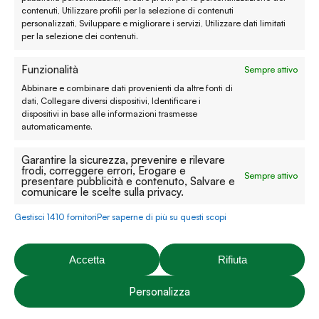
contenuti, Utilizzare profili per la selezione di contenuti
Privacy policy
personalizzati, Sviluppare e migliorare i servizi, Utilizzare dati limitati
per la selezione dei contenuti.
Cookie policy
Funzionalità
Sempre attivo
Modifica preferenze
Abbinare e combinare dati provenienti da altre fonti di
Contatti
dati, Collegare diversi dispositivi, Identificare i
dispositivi in base alle informazioni trasmesse
automaticamente.
Prenota un appuntamento
Garantire la sicurezza, prevenire e rilevare
Tutti i contatti
frodi, correggere errori, Erogare e
Sempre attivo
presentare pubblicità e contenuto, Salvare e
comunicare le scelte sulla privacy.
Facebook
Instagram
YouTube
Pinterest
Gestisci 1410 fornitori
Per saperne di più su questi scopi
Accetta
Rifiuta
P.iva: 03274670243 | C.F: 03274670243 | Capitale sociale:
Personalizza
20.000,00€ | Rea: VI-312492
Brunello
© 2026 Emporio É Natura S.r.l. - Realizzato da