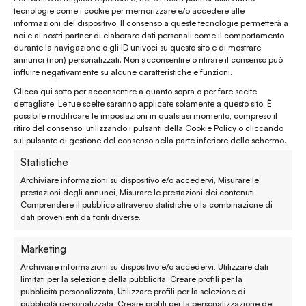
tecnologie come i cookie per memorizzare e/o accedere alle
informazioni del dispositivo. Il consenso a queste tecnologie permetterà a
Chiamaci al
(+39) 0444 32 12 22
noi e ai nostri partner di elaborare dati personali come il comportamento
durante la navigazione o gli ID univoci su questo sito e di mostrare
WhatsApp
(clicca per avviare la chat)
annunci (non) personalizzati. Non acconsentire o ritirare il consenso può
influire negativamente su alcune caratteristiche e funzioni.
enaturasrl@pec.it
Clicca qui sotto per acconsentire a quanto sopra o per fare scelte
emporinaturashop@gmail.com
dettagliate. Le tue scelte saranno applicate solamente a questo sito. È
possibile modificare le impostazioni in qualsiasi momento, compreso il
ritiro del consenso, utilizzando i pulsanti della Cookie Policy o cliccando
Assistenza clienti
sul pulsante di gestione del consenso nella parte inferiore dello schermo.
Statistiche
Reso, recesso e rimborso
Archiviare informazioni su dispositivo e/o accedervi, Misurare le
prestazioni degli annunci, Misurare le prestazioni dei contenuti,
Spedizione e consegna
Comprendere il pubblico attraverso statistiche o la combinazione di
dati provenienti da fonti diverse.
Metodi di pagamento
Marketing
Garanzie
Archiviare informazioni su dispositivo e/o accedervi, Utilizzare dati
limitati per la selezione della pubblicità, Creare profili per la
Termini e condizioni
pubblicità personalizzata, Utilizzare profili per la selezione di
pubblicità personalizzata, Creare profili per la personalizzazione dei