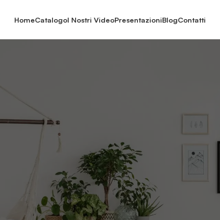
Home
Catalogo
I Nostri Video
Presentazioni
Blog
Contatti
Home
-
Prodotti taggati “specchio naturale”
-
Pagina 2