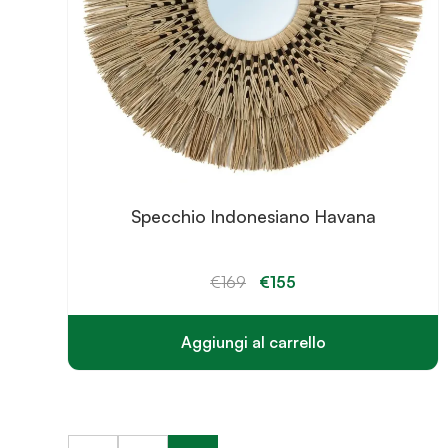
Specchio Indonesiano Havana
Il
Il
€
169
€
155
prezzo
prezzo
originale
attuale
era:
è:
€169.
€155.
Aggiungi al carrello