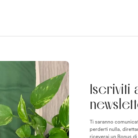
Iscriviti
newslet
Ti saranno comunicati
perderti nulla, dirett
riceverai un Bonus d