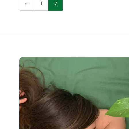
←
1
2