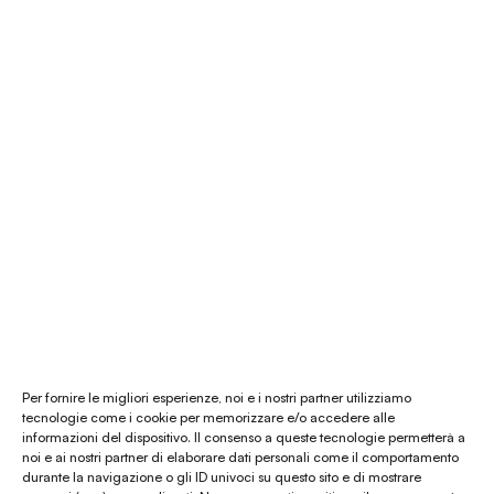
É Natura shop
Consulenza Feng Shui
Il nostro store
La nostra mission
Chi siamo
Le materie prime
Gift card
Per fornire le migliori esperienze, noi e i nostri partner utilizziamo
tecnologie come i cookie per memorizzare e/o accedere alle
informazioni del dispositivo. Il consenso a queste tecnologie permetterà a
Chiamaci al
(+39) 0444 32 12 22
noi e ai nostri partner di elaborare dati personali come il comportamento
durante la navigazione o gli ID univoci su questo sito e di mostrare
WhatsApp
(clicca per avviare la chat)