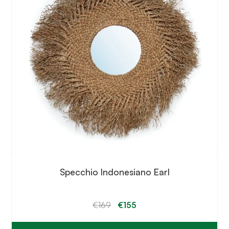
Specchio Indonesiano Earl
Il
Il
€
169
€
155
prezzo
prezzo
originale
attuale
era:
è: