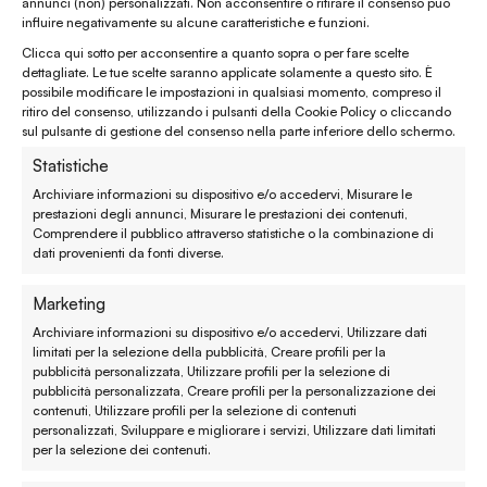
annunci (non) personalizzati. Non acconsentire o ritirare il consenso può
influire negativamente su alcune caratteristiche e funzioni.
enaturasrl@pec.it
Clicca qui sotto per acconsentire a quanto sopra o per fare scelte
emporinaturashop@gmail.com
dettagliate. Le tue scelte saranno applicate solamente a questo sito. È
possibile modificare le impostazioni in qualsiasi momento, compreso il
ritiro del consenso, utilizzando i pulsanti della Cookie Policy o cliccando
Assistenza clienti
sul pulsante di gestione del consenso nella parte inferiore dello schermo.
Statistiche
Reso, recesso e rimborso
Archiviare informazioni su dispositivo e/o accedervi, Misurare le
prestazioni degli annunci, Misurare le prestazioni dei contenuti,
Spedizione e consegna
Comprendere il pubblico attraverso statistiche o la combinazione di
dati provenienti da fonti diverse.
Metodi di pagamento
Marketing
Garanzie
Archiviare informazioni su dispositivo e/o accedervi, Utilizzare dati
limitati per la selezione della pubblicità, Creare profili per la
Termini e condizioni
pubblicità personalizzata, Utilizzare profili per la selezione di
pubblicità personalizzata, Creare profili per la personalizzazione dei
contenuti, Utilizzare profili per la selezione di contenuti
Privacy policy
personalizzati, Sviluppare e migliorare i servizi, Utilizzare dati limitati
per la selezione dei contenuti.
Cookie policy