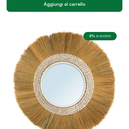
€169.
€155.
Aggiungi al carrello
8%
DI SCONTO