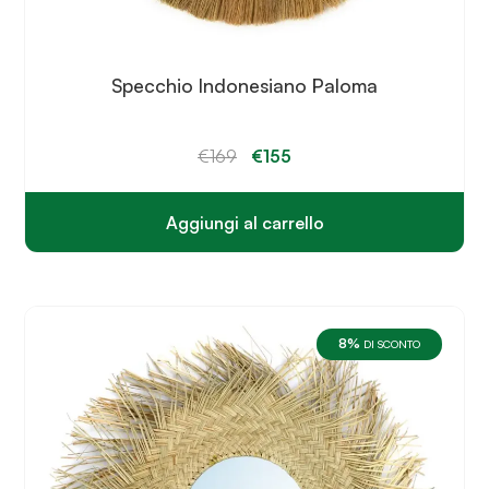
Specchio Indonesiano Paloma
Il
Il
€
169
€
155
prezzo
prezzo
originale
attuale
era:
è:
€169.
€155.
Aggiungi al carrello
8%
DI SCONTO