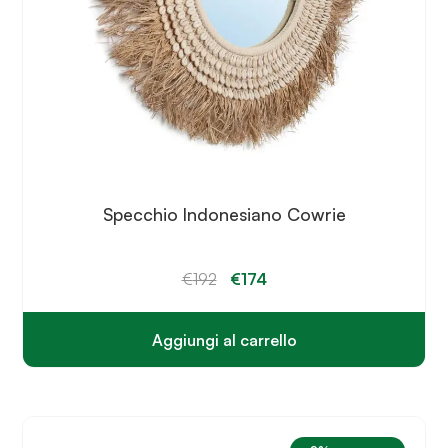
Specchio Indonesiano Cowrie
Il
Il
€
192
€
174
prezzo
prezzo
originale
attuale
era:
è:
€192.
€174.
Aggiungi al carrello