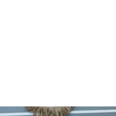
Vuoi un cuscino facile da pulire
Dotato di doppia fodera con zip, lavabile a
40°C per un’igiene sempre perfetta.
Desideri un cuscino ergonomico e
confortevole
Progettato per offrire il giusto supporto a
testa e collo, migliorando la qualità del
riposo.