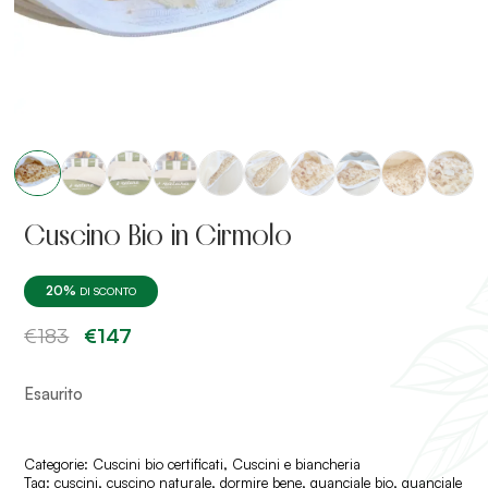
Cuscino Bio in Cirmolo
20%
DI SCONTO
Il
Il
€
183
€
147
prezzo
prezzo
originale
attuale
era:
è:
Esaurito
€183.
€147.
Categorie:
Cuscini bio certificati
,
Cuscini e biancheria
Tag:
cuscini
,
cuscino naturale
,
dormire bene
,
guanciale bio
,
guanciale