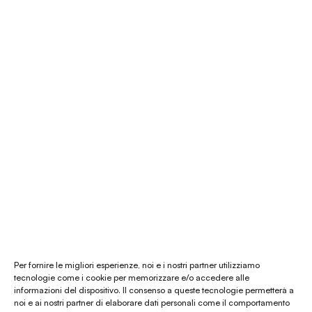
É Natura shop
Consulenza Feng Shui
Il nostro store
La nostra mission
Chi siamo
Le materie prime
Gift card
Per fornire le migliori esperienze, noi e i nostri partner utilizziamo
tecnologie come i cookie per memorizzare e/o accedere alle
informazioni del dispositivo. Il consenso a queste tecnologie permetterà a
Chiamaci al
(+39) 0444 32 12 22
noi e ai nostri partner di elaborare dati personali come il comportamento