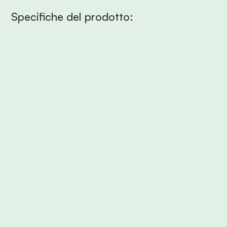
Specifiche del prodotto:
Rivestimento in cotone certificato GOTS
Il rivestimento in cotone certificato GOTS rappresenta una
scelta responsabile e sostenibile per il tuo sonno. GOTS