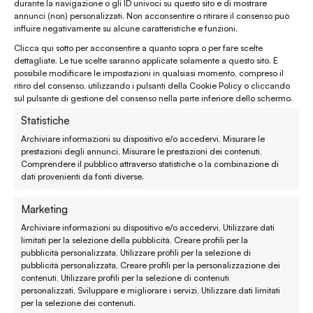
durante la navigazione o gli ID univoci su questo sito e di mostrare
WhatsApp
(clicca per avviare la chat)
annunci (non) personalizzati. Non acconsentire o ritirare il consenso può
influire negativamente su alcune caratteristiche e funzioni.
enaturasrl@pec.it
Clicca qui sotto per acconsentire a quanto sopra o per fare scelte
emporinaturashop@gmail.com
dettagliate. Le tue scelte saranno applicate solamente a questo sito. È
possibile modificare le impostazioni in qualsiasi momento, compreso il
ritiro del consenso, utilizzando i pulsanti della Cookie Policy o cliccando
Assistenza clienti
sul pulsante di gestione del consenso nella parte inferiore dello schermo.
Statistiche
Reso, recesso e rimborso
Archiviare informazioni su dispositivo e/o accedervi, Misurare le
prestazioni degli annunci, Misurare le prestazioni dei contenuti,
Spedizione e consegna
Comprendere il pubblico attraverso statistiche o la combinazione di
dati provenienti da fonti diverse.
Metodi di pagamento
Marketing
Garanzie
Archiviare informazioni su dispositivo e/o accedervi, Utilizzare dati
limitati per la selezione della pubblicità, Creare profili per la
Termini e condizioni
pubblicità personalizzata, Utilizzare profili per la selezione di
pubblicità personalizzata, Creare profili per la personalizzazione dei
contenuti, Utilizzare profili per la selezione di contenuti
Privacy policy
personalizzati, Sviluppare e migliorare i servizi, Utilizzare dati limitati
per la selezione dei contenuti.
Cookie policy