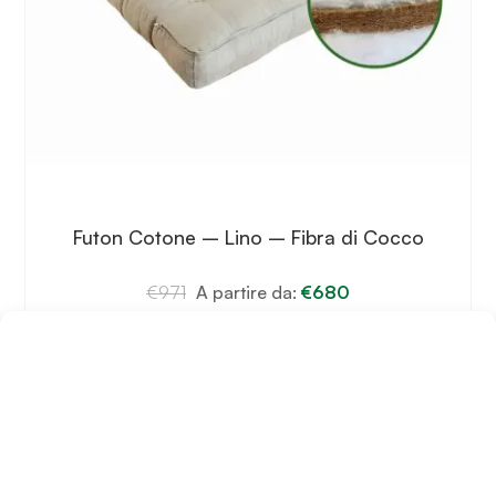
Futon Cotone – Lino – Fibra di Cocco
€
971
A partire da:
€
680
Scegli
Questo
prodotto
ha
più
varianti.
Le