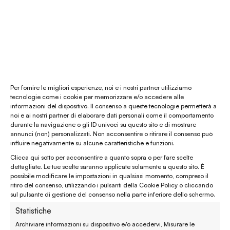
La nostra mission
Chi siamo
Le materie prime
Gift card
Per fornire le migliori esperienze, noi e i nostri partner utilizziamo
tecnologie come i cookie per memorizzare e/o accedere alle
informazioni del dispositivo. Il consenso a queste tecnologie permetterà a
Chiamaci al
(+39) 0444 32 12 22
noi e ai nostri partner di elaborare dati personali come il comportamento
durante la navigazione o gli ID univoci su questo sito e di mostrare
WhatsApp
(clicca per avviare la chat)
annunci (non) personalizzati. Non acconsentire o ritirare il consenso può
influire negativamente su alcune caratteristiche e funzioni.
enaturasrl@pec.it
Clicca qui sotto per acconsentire a quanto sopra o per fare scelte
emporinaturashop@gmail.com
dettagliate. Le tue scelte saranno applicate solamente a questo sito. È
possibile modificare le impostazioni in qualsiasi momento, compreso il
ritiro del consenso, utilizzando i pulsanti della Cookie Policy o cliccando
Assistenza clienti
sul pulsante di gestione del consenso nella parte inferiore dello schermo.
Statistiche
Reso, recesso e rimborso
Archiviare informazioni su dispositivo e/o accedervi, Misurare le