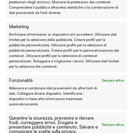
prestazioni degli annunci, Misurare le prestazioni dei contenuti,
Spedizione e consegna
Comprendere il pubblico attraverso statistiche o la combinazione di
dati provenienti da fonti diverse.
Metodi di pagamento
Marketing
Garanzie
Archiviare informazioni su dispositivo e/o accedervi, Utilizzare dati
limitati per la selezione della pubblicità, Creare profili per la
Termini e condizioni
pubblicità personalizzata, Utilizzare profili per la selezione di
pubblicità personalizzata, Creare profili per la personalizzazione dei
contenuti, Utilizzare profili per la selezione di contenuti
Privacy policy
personalizzati, Sviluppare e migliorare i servizi, Utilizzare dati limitati
per la selezione dei contenuti.
Cookie policy
Funzionalità
Sempre attivo
Modifica preferenze
Abbinare e combinare dati provenienti da altre fonti di
Contatti
dati, Collegare diversi dispositivi, Identificare i
dispositivi in base alle informazioni trasmesse
automaticamente.
Prenota un appuntamento
Garantire la sicurezza, prevenire e rilevare
Tutti i contatti
frodi, correggere errori, Erogare e
Sempre attivo
presentare pubblicità e contenuto, Salvare e
comunicare le scelte sulla privacy.