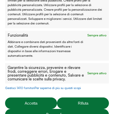
limitati per la selezione della pubblicità, Creare profili per la
Termini e condizioni
pubblicità personalizzata, Utilizzare profili per la selezione di
pubblicità personalizzata, Creare profili per la personalizzazione dei
contenuti, Utilizzare profili per la selezione di contenuti
Privacy policy
personalizzati, Sviluppare e migliorare i servizi, Utilizzare dati limitati
per la selezione dei contenuti.
Cookie policy
Funzionalità
Sempre attivo
Modifica preferenze
Abbinare e combinare dati provenienti da altre fonti di
Contatti
dati, Collegare diversi dispositivi, Identificare i
dispositivi in base alle informazioni trasmesse
automaticamente.
Prenota un appuntamento
Garantire la sicurezza, prevenire e rilevare
Tutti i contatti
frodi, correggere errori, Erogare e
Sempre attivo
presentare pubblicità e contenuto, Salvare e
comunicare le scelte sulla privacy.
Facebook
Instagram
YouTube
Pinterest
Gestisci 1410 fornitori
Per saperne di più su questi scopi
Accetta
Rifiuta
P.iva: 03274670243 | C.F: 03274670243 | Capitale sociale: