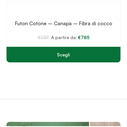
Futon Cotone – Canapa – Fibra di cocco
€
1.121
A partire da:
€
785
Scegli
Questo
prodotto
ha
più
varianti.
Le
opzioni
possono
essere
scelte
nella
pagina
del
prodotto