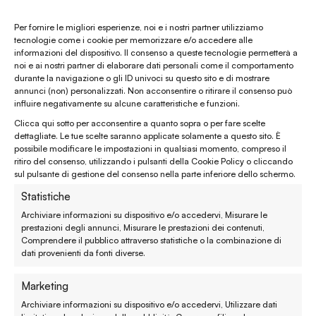
Gift card
Per fornire le migliori esperienze, noi e i nostri partner utilizziamo
tecnologie come i cookie per memorizzare e/o accedere alle
informazioni del dispositivo. Il consenso a queste tecnologie permetterà a
Chiamaci al
(+39) 0444 32 12 22
noi e ai nostri partner di elaborare dati personali come il comportamento
durante la navigazione o gli ID univoci su questo sito e di mostrare
WhatsApp
(clicca per avviare la chat)
annunci (non) personalizzati. Non acconsentire o ritirare il consenso può
influire negativamente su alcune caratteristiche e funzioni.
enaturasrl@pec.it
Clicca qui sotto per acconsentire a quanto sopra o per fare scelte
emporinaturashop@gmail.com
dettagliate. Le tue scelte saranno applicate solamente a questo sito. È
possibile modificare le impostazioni in qualsiasi momento, compreso il
ritiro del consenso, utilizzando i pulsanti della Cookie Policy o cliccando
Assistenza clienti
sul pulsante di gestione del consenso nella parte inferiore dello schermo.
Statistiche
Reso, recesso e rimborso
Archiviare informazioni su dispositivo e/o accedervi, Misurare le
prestazioni degli annunci, Misurare le prestazioni dei contenuti,
Spedizione e consegna
Comprendere il pubblico attraverso statistiche o la combinazione di
dati provenienti da fonti diverse.
Metodi di pagamento
Marketing
Garanzie
Archiviare informazioni su dispositivo e/o accedervi, Utilizzare dati