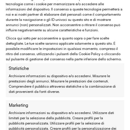
tecnologie come i cookie per memorizzare e/o accedere alle
informazioni del dispositivo. Il consenso a queste tecnologie permetterà a
Chiamaci al
(+39) 0444 32 12 22
noi e ai nostri partner di elaborare dati personali come il comportamento
durante la navigazione o gli ID univoci su questo sito e di mostrare
WhatsApp
(clicca per avviare la chat)
annunci (non) personalizzati. Non acconsentire o ritirare il consenso può
influire negativamente su alcune caratteristiche e funzioni.
enaturasrl@pec.it
Clicca qui sotto per acconsentire a quanto sopra o per fare scelte
emporinaturashop@gmail.com
dettagliate. Le tue scelte saranno applicate solamente a questo sito. È
possibile modificare le impostazioni in qualsiasi momento, compreso il
ritiro del consenso, utilizzando i pulsanti della Cookie Policy o cliccando
Assistenza clienti
sul pulsante di gestione del consenso nella parte inferiore dello schermo.
Statistiche
Reso, recesso e rimborso
Archiviare informazioni su dispositivo e/o accedervi, Misurare le
prestazioni degli annunci, Misurare le prestazioni dei contenuti,
Spedizione e consegna
Comprendere il pubblico attraverso statistiche o la combinazione di
dati provenienti da fonti diverse.
Metodi di pagamento
Marketing
Garanzie
Archiviare informazioni su dispositivo e/o accedervi, Utilizzare dati
limitati per la selezione della pubblicità, Creare profili per la
Termini e condizioni
pubblicità personalizzata, Utilizzare profili per la selezione di
pubblicità personalizzata, Creare profili per la personalizzazione dei