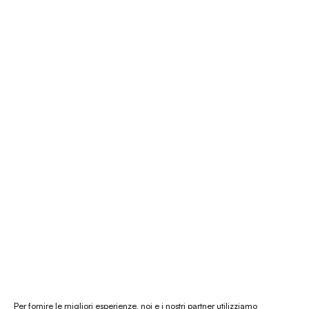
Pagamenti sicuri
É Natura shop
Consulenza Feng Shui
Il nostro store
La nostra mission
Chi siamo
Le materie prime
Gift card
Per fornire le migliori esperienze, noi e i nostri partner utilizziamo