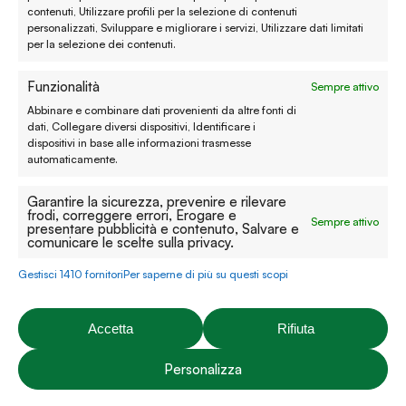
contenuti, Utilizzare profili per la selezione di contenuti
Privacy policy
personalizzati, Sviluppare e migliorare i servizi, Utilizzare dati limitati
per la selezione dei contenuti.
Cookie policy
Funzionalità
Sempre attivo
Modifica preferenze
Abbinare e combinare dati provenienti da altre fonti di
Contatti
dati, Collegare diversi dispositivi, Identificare i
dispositivi in base alle informazioni trasmesse
automaticamente.
Prenota un appuntamento
Garantire la sicurezza, prevenire e rilevare
Tutti i contatti
frodi, correggere errori, Erogare e
Sempre attivo
presentare pubblicità e contenuto, Salvare e
comunicare le scelte sulla privacy.
Facebook
Instagram
YouTube
Pinterest
Gestisci 1410 fornitori
Per saperne di più su questi scopi
Accetta
Rifiuta
P.iva: 03274670243 | C.F: 03274670243 | Capitale sociale:
Personalizza
20.000,00€ | Rea: VI-312492
Brunello
© 2026 Emporio É Natura S.r.l. - Realizzato da