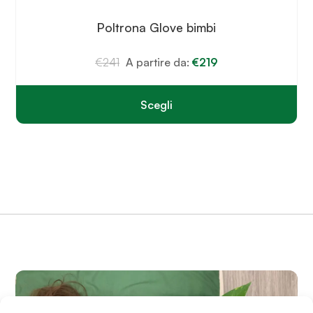
Poltrona Glove bimbi
€
241
A partire da:
€
219
Scegli
Questo
prodotto
ha
più
varianti.
Le
opzioni
possono
essere
scelte
nella
pagina
del
prodotto