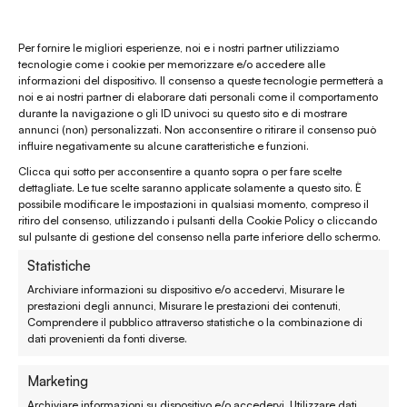
Gift card
Per fornire le migliori esperienze, noi e i nostri partner utilizziamo
tecnologie come i cookie per memorizzare e/o accedere alle
informazioni del dispositivo. Il consenso a queste tecnologie permetterà a
Chiamaci al
(+39) 0444 32 12 22
noi e ai nostri partner di elaborare dati personali come il comportamento
durante la navigazione o gli ID univoci su questo sito e di mostrare
WhatsApp
(clicca per avviare la chat)
annunci (non) personalizzati. Non acconsentire o ritirare il consenso può
influire negativamente su alcune caratteristiche e funzioni.
enaturasrl@pec.it
Clicca qui sotto per acconsentire a quanto sopra o per fare scelte
emporinaturashop@gmail.com
dettagliate. Le tue scelte saranno applicate solamente a questo sito. È
possibile modificare le impostazioni in qualsiasi momento, compreso il
ritiro del consenso, utilizzando i pulsanti della Cookie Policy o cliccando
Assistenza clienti
sul pulsante di gestione del consenso nella parte inferiore dello schermo.
Statistiche
Reso, recesso e rimborso
Archiviare informazioni su dispositivo e/o accedervi, Misurare le
prestazioni degli annunci, Misurare le prestazioni dei contenuti,
Spedizione e consegna
Comprendere il pubblico attraverso statistiche o la combinazione di
dati provenienti da fonti diverse.
Metodi di pagamento
Marketing
Garanzie
Archiviare informazioni su dispositivo e/o accedervi, Utilizzare dati