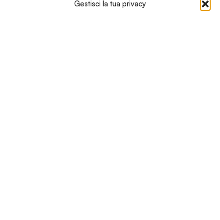
Gestisci la tua privacy
Iscriviti alla nostra newsletter
Ti saranno comunicati consigli, tips e promozioni
senza perderti nulla, direttamente nella tua posta