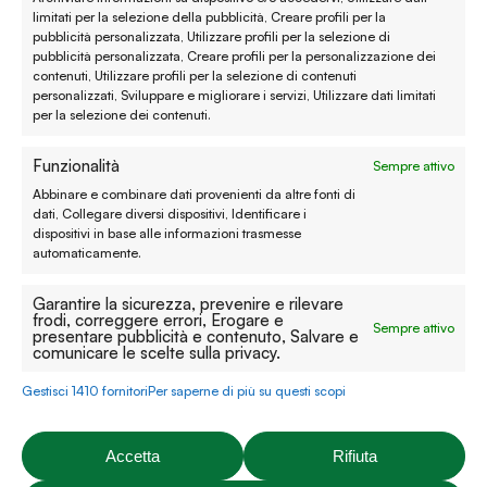
limitati per la selezione della pubblicità, Creare profili per la
Termini e condizioni
pubblicità personalizzata, Utilizzare profili per la selezione di
pubblicità personalizzata, Creare profili per la personalizzazione dei
contenuti, Utilizzare profili per la selezione di contenuti
Privacy policy
personalizzati, Sviluppare e migliorare i servizi, Utilizzare dati limitati
per la selezione dei contenuti.
Cookie policy
Funzionalità
Sempre attivo
Modifica preferenze
Abbinare e combinare dati provenienti da altre fonti di
Contatti
dati, Collegare diversi dispositivi, Identificare i
dispositivi in base alle informazioni trasmesse
automaticamente.
Prenota un appuntamento
Garantire la sicurezza, prevenire e rilevare
Tutti i contatti
frodi, correggere errori, Erogare e
Sempre attivo
presentare pubblicità e contenuto, Salvare e
comunicare le scelte sulla privacy.
Facebook
Instagram
YouTube
Pinterest
Gestisci 1410 fornitori
Per saperne di più su questi scopi
Accetta
Rifiuta